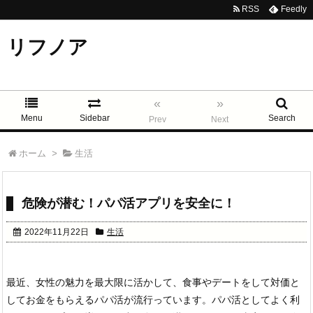
RSS
Feedly
リフノア
«
»
Menu
Sidebar
Search
Prev
Next
ホーム
>
生活
危険が潜む！パパ活アプリを安全に！
2022年11月22日
生活
最近、女性の魅力を最大限に活かして、食事やデートをして対価と
してお金をもらえるパパ活が流行っています。パパ活としてよく利